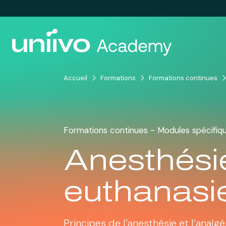
Passer au contenu
Accueil
Formations
Formations continues
Formations continues - Modules spécifiq
Anesthésie
euthanasi
Principes de l’anesthésie et l’analgé