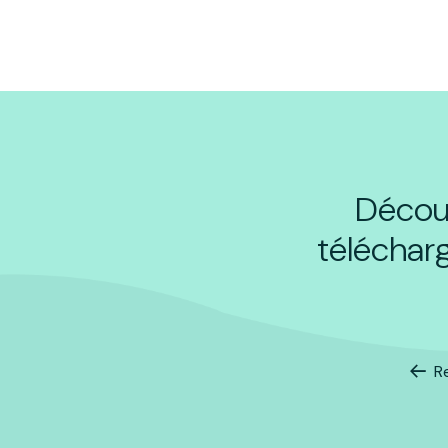
Découv
téléchar
R