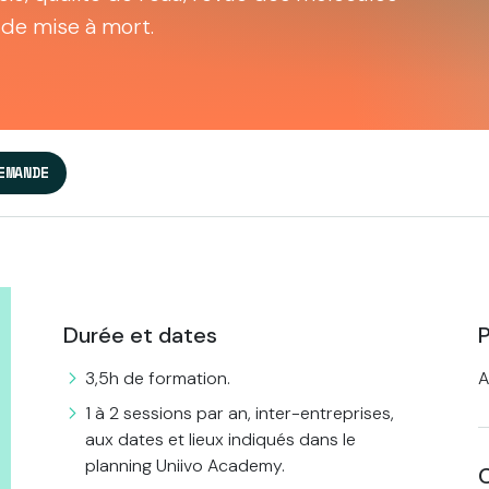
de mise à mort.
EMANDE
Durée et dates
P
3,5h de formation.
A
1 à 2 sessions par an, inter-entreprises,
aux dates et lieux indiqués dans le
planning Uniivo Academy.
C