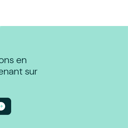
ions en
enant sur