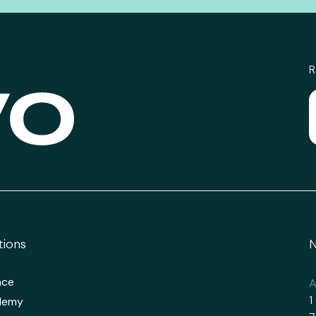
R
tions
N
nce
A
1
demy