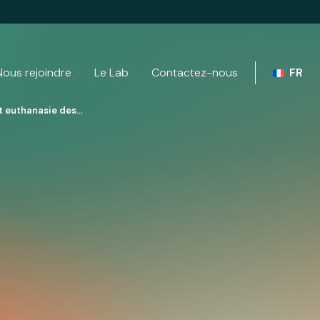
Nous rejoindre
Le Lab
Contactez-nous
FR
et euthanasie des…