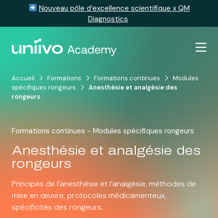
Nouveau pôle d’excellence scientifique x QM
Diagnostics
Passer au contenu
Accueil
Formations
Formations continues
Modules
spécifiques rongeurs
Anesthésie et analgésie des
rongeurs
Formations continues - Modules spécifiques rongeurs
Anesthésie et analgésie des
rongeurs
Principes de l’anesthésie et l’analgésie, méthodes de
mise en œuvre, protocoles médicamenteux,
spécificités des rongeurs.