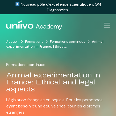
Nouveau pôle d’excellence scientifique x QM
Diagnostics
Passer au contenu
Accueil
Formations
Formations continues
Animal
experimentation in France: Ethical…
Formations continues
Animal experimentation in
France: Ethical and legal
aspects
Législation française en anglais. Pour les personnes
ayant besoin d’une équivalence pour les diplômes
étrangers.