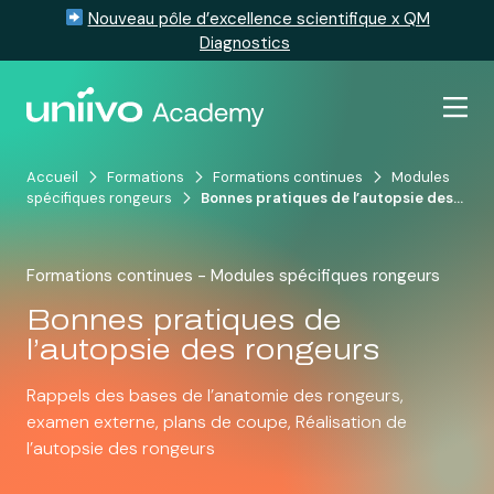
Nouveau pôle d’excellence scientifique x QM
Diagnostics
Passer au contenu
Accueil
Formations
Formations continues
Modules
spécifiques rongeurs
Bonnes pratiques de l’autopsie des…
Formations continues - Modules spécifiques rongeurs
Bonnes pratiques de
l’autopsie des rongeurs
Rappels des bases de l’anatomie des rongeurs,
examen externe, plans de coupe, Réalisation de
l’autopsie des rongeurs