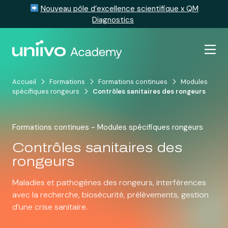
Nouveau pôle d’excellence scientifique x QM
Diagnostics
Passer au contenu
Accueil
Formations
Formations continues
Modules
spécifiques rongeurs
Contrôles sanitaires des rongeurs
Formations continues - Modules spécifiques rongeurs
Contrôles sanitaires des
rongeurs
Maladies et pathogènes des rongeurs, interférences
avec la recherche, biosécurité, prélèvements, gestion
d’une crise sanitaire.