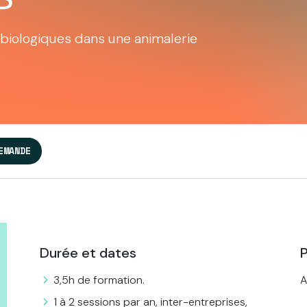
 biologiques dans une animalerie
EMANDE
Durée et dates
P
3,5h de formation.
A
1 à 2 sessions par an, inter-entreprises,