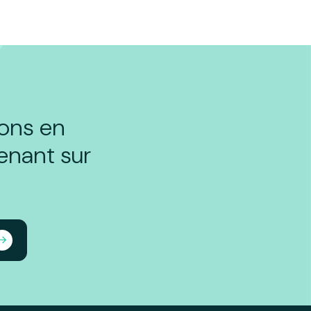
ions en
enant sur