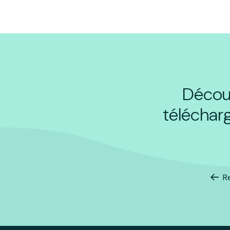
Découv
téléchar
R