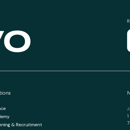
R
tions
N
nce
A
1
demy
7
ening & Recruitment