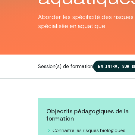
Aborder les spécificité des risques
spécialisée en aquatique
Session(s) de formation
EN INTRA, SUR D
Objectifs pédagogiques de la
formation
Connaître les risques biologiques