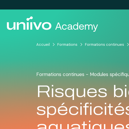
Passer au contenu
Accueil
Formations
Formations continues
Formations continues - Modules spécifiq
Risques bi
spécificit
aquatique