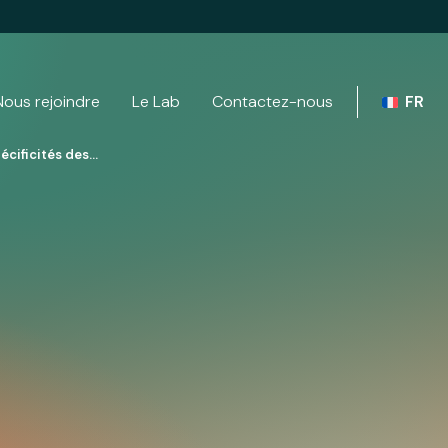
Nous rejoindre
Le Lab
Contactez-nous
FR
pécificités des…