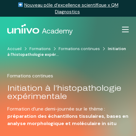
Nouveau pôle d’excellence scientifique x QM
Diagnostics
Passer au contenu
Accueil
Formations
Formations continues
Initiation
à l’histopathologie expér…
Formations continues
Initiation à l’histopathologie
expérimentale
Formation d’une demi-journée sur le thème :
p
réparation des échantillons tissulaires, bases en
analyse morphologique et moléculaire in situ